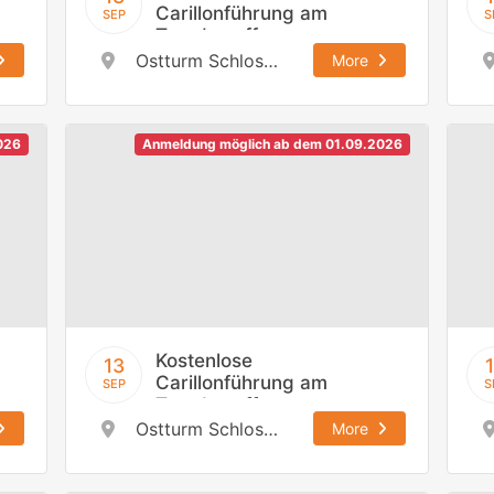
Carillonführung am
SEP
S
Tag des offenen
Denkmals,
Ostturm Schloss Johannisburg
More
13.09.2026 / 12:00
h
026
Anmeldung möglich ab dem 01.09.2026
Kostenlose
13
Carillonführung am
SEP
S
Tag des offenen
Denkmals,
Ostturm Schloss Johannisburg
More
13.09.2026 / 13:30
h