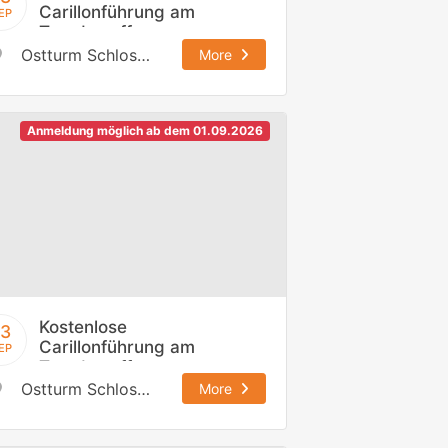
Carillonführung am
EP
Tag des offenen
Denkmals,
Ostturm Schloss Johannisburg
More
13.09.2026 / 12:30
h
Anmeldung möglich ab dem 01.09.2026
Kostenlose
13
Carillonführung am
EP
Tag des offenen
Denkmals,
Ostturm Schloss Johannisburg
More
13.09.2026 / 14:00
h