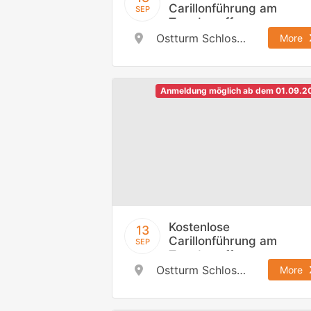
Carillonführung am
SEP
Tag des offenen
Denkmals,
Ostturm Schloss Johannisburg
More
13.09.2026 / 11:30
h
Anmeldung möglich ab dem 01.09.2
Kostenlose
13
Carillonführung am
SEP
Tag des offenen
Denkmals,
Ostturm Schloss Johannisburg
More
13.09.2026 / 13:00
h