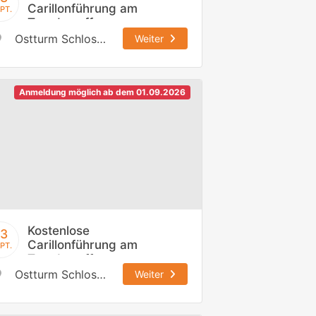
Carillonführung am
PT.
Tag des offenen
Denkmals,
Ostturm Schloss Johannisburg
Weiter
13.09.2026 / 12:30
h
Anmeldung möglich ab dem 01.09.2026
Kostenlose
13
Carillonführung am
PT.
Tag des offenen
Denkmals,
Ostturm Schloss Johannisburg
Weiter
13.09.2026 / 14:00
h