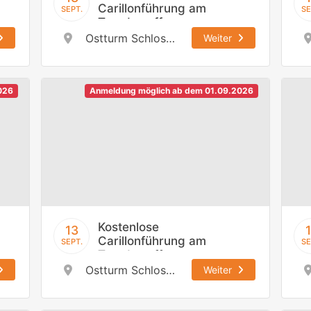
Carillonführung am
SEPT.
SE
Tag des offenen
Denkmals,
Ostturm Schloss Johannisburg
Weiter
13.09.2026 / 12:00
h
026
Anmeldung möglich ab dem 01.09.2026
Kostenlose
13
Carillonführung am
SEPT.
SE
Tag des offenen
Denkmals,
Ostturm Schloss Johannisburg
Weiter
13.09.2026 / 13:30
h