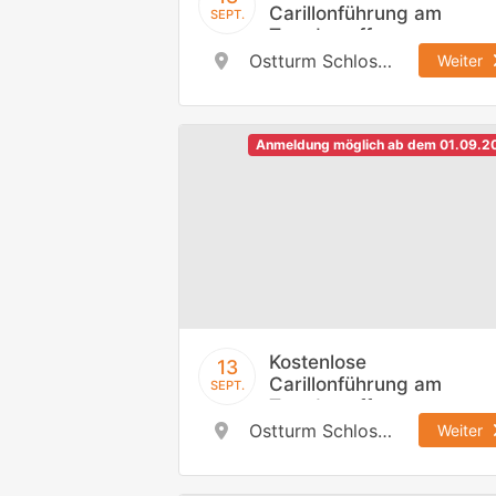
Carillonführung am
SEPT.
Tag des offenen
Denkmals,
Ostturm Schloss Johannisburg
Weiter
13.09.2026 / 11:30
h
Anmeldung möglich ab dem 01.09.2
Kostenlose
13
Carillonführung am
SEPT.
Tag des offenen
Denkmals,
Ostturm Schloss Johannisburg
Weiter
13.09.2026 / 13:00
h